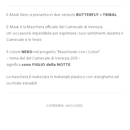
E-Mask Nero si presenta in due versioni
BUTTERFLY
e
TRIBAL
.
E-Mask è la Maschera ufficiale del Carnevale di Venezia.
Un’ occasione imperdibile per esprimere i tuoi sentimenti durante il
Carnevale e le feste.
Il colore
NERO
nel progetto “Mascherati con i Colori”
– tema del del Carnevale di Venezia 2013 –
significa
sono FIGLIO della NOTTE
.
La maschera è realizzata in materiale plastico con stanghette ad
occhiale estraibili.
CATEGORIA:
MASCHERE
.