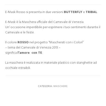
E-Mask Rosso si presenta in due versioni
BUTTERFLY
e
TRIBAL
.
E-Mask è la Maschera ufficiale del Carnevale di Venezia.
Un’ occasione imperdibile per esprimere i tuoi sentimenti durante il
Carnevale e le feste.
Il colore
ROSSO
nel progetto “Mascherati con i Colori”
– tema del Carnevale di Venezia 2013 –
significa
l’amore con TE
.
La maschera è realizzata in materiale plastico con stanghette ad
occhiale estraibili.
CATEGORIA:
MASCHERE
.